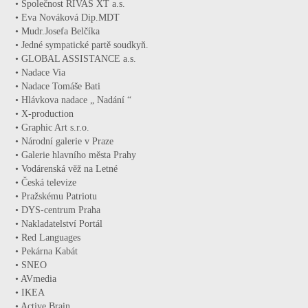
• Společnost RIVAS XT a.s.
• Eva Nováková Dip.MDT
• Mudr.Josefa Belčíka
• Jedné sympatické partě soudkyň.
• GLOBAL ASSISTANCE a.s.
• Nadace Via
• Nadace Tomáše Bati
• Hlávkova nadace „ Nadání “
• X-production
• Graphic Art s.r.o.
• Národní galerie v Praze
• Galerie hlavního města Prahy
• Vodárenská věž na Letné
• Česká televize
• Pražskému Patriotu
• DYS-centrum Praha
• Nakladatelství Portál
• Red Languages
• Pekárna Kabát
• SNEO
• AVmedia
• IKEA
• Active Brain