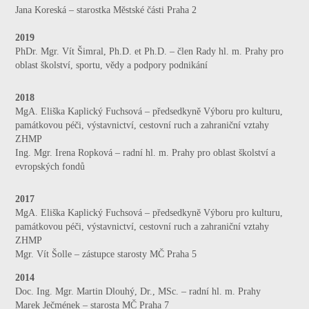
Jana Koreská – starostka Městské části Praha 2
2019
PhDr. Mgr. Vít Šimral, Ph.D. et Ph.D. – člen Rady hl. m. Prahy pro
oblast školství, sportu, vědy a podpory podnikání
2018
MgA. Eliška Kaplický Fuchsová – předsedkyně Výboru pro kulturu,
památkovou péči, výstavnictví, cestovní ruch a zahraniční vztahy
ZHMP
Ing. Mgr. Irena Ropková – radní hl. m. Prahy pro oblast školství a
evropských fondů
2017
MgA. Eliška Kaplický Fuchsová – předsedkyně Výboru pro kulturu,
památkovou péči, výstavnictví, cestovní ruch a zahraniční vztahy
ZHMP
Mgr. Vít Šolle – zástupce starosty MČ Praha 5
2014
Doc. Ing. Mgr. Martin Dlouhý, Dr., MSc. – radní hl. m. Prahy
Marek Ječmének – starosta MČ Praha 7