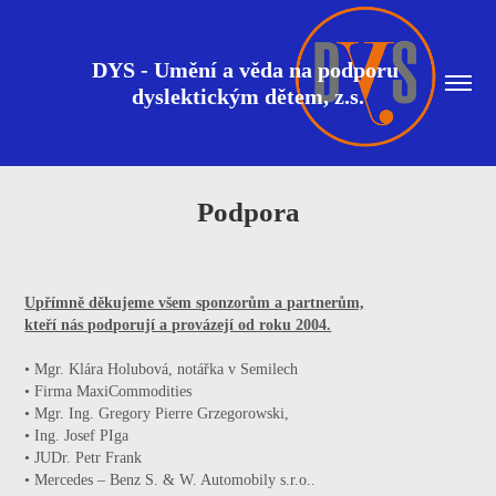
DYS - Umění a věda na podporu 
dyslektickým dětem, z.s.
Podpora
Upřímně děkujeme všem sponzorům a partnerům,
kteří nás podporují a provázejí od roku 2004.
• Mgr. Klára Holubová, notářka v Semilech
• Firma MaxiCommodities
• Mgr. Ing. Gregory Pierre Grzegorowski,
• Ing. Josef PIga
• JUDr. Petr Frank
• Mercedes – Benz S. & W. Automobily s.r.o..